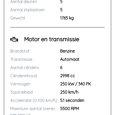
Aantal deuren
5
Aantal zitplaatsen
5
Gewicht
1765 kg
Motor en transmissie
Brandstof
Benzine
Transmissie
Automaat
Aantal cilinders
6
Cilinderinhoud
2998 cc
Vermogen
250 kW / 340 PK
Topsnelheid
250 km/h
Acceleratie (0-100 km/h)
5.1 seconden
Maximum aantal toeren
5500 RPM
per minuut