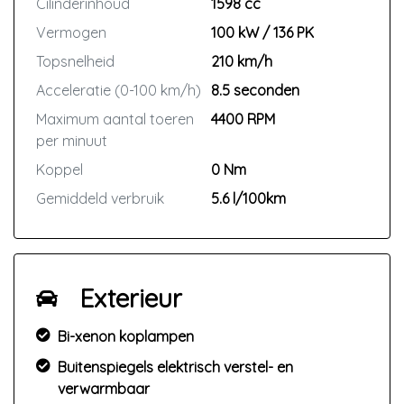
Cilinderinhoud
1598 cc
Vermogen
100 kW / 136 PK
Topsnelheid
210 km/h
Acceleratie (0-100 km/h)
8.5 seconden
Maximum aantal toeren
4400 RPM
per minuut
Koppel
0 Nm
Gemiddeld verbruik
5.6 l/100km
Exterieur
Bi-xenon koplampen
Buitenspiegels elektrisch verstel- en
verwarmbaar