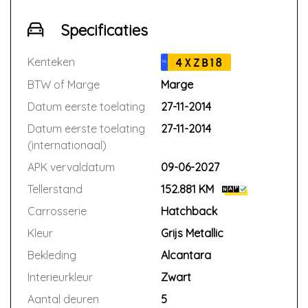
Specificaties
Kenteken
4XZB18
NL
BTW of Marge
Marge
Datum eerste toelating
27-11-2014
Datum eerste toelating
27-11-2014
(internationaal)
APK vervaldatum
09-06-2027
Tellerstand
152.881 KM
Carrosserie
Hatchback
Kleur
Grijs Metallic
Bekleding
Alcantara
Interieurkleur
Zwart
Aantal deuren
5