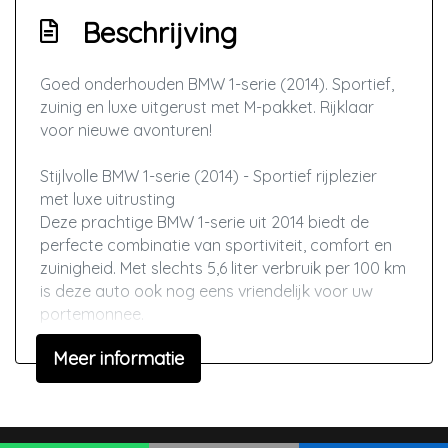
Airco automatisch
Beschrijving
Armsteun voor
Goed onderhouden BMW 1-serie (2014). Sportief,
Binnenspiegel automatisch dimmend
zuinig en luxe uitgerust met M-pakket. Rijklaar
Buitentemperatuurmeter
voor nieuwe avonturen!
Elektrische ramen voor en achter
Stijlvolle BMW 1-serie (2014) - Sportief rijplezier
Lederen bekleding
met luxe uitrusting
Deze prachtige BMW 1-serie uit 2014 biedt de
Sportstoelen
perfecte combinatie van sportiviteit, comfort en
Sportstuur
zuinigheid. Met slechts 5,6 liter verbruik per 100 km
is deze auto ook nog eens vriendelijk voor uw
Stuur leder
portemonnee.
Stuurbekrachtiging snelheidsafhankelijk
Highlights:
Meer informatie
Voorstoelen verwarmd
Origineel Nederlandse auto
136 PK benzinemotor (1.6 liter)
Overige
Topsnelheid 210 km/u
0-100 km/u in 8,5 seconden
Anti blokkeer systeem