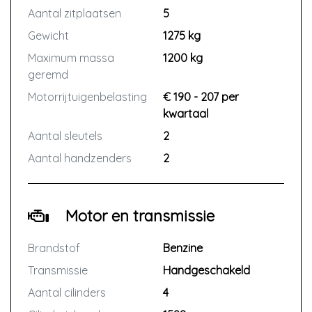
Aantal zitplaatsen
5
Gewicht
1275 kg
Maximum massa
1200 kg
geremd
Motorrijtuigenbelasting
€ 190 - 207 per
kwartaal
Aantal sleutels
2
Aantal handzenders
2
Motor en transmissie
Brandstof
Benzine
Transmissie
Handgeschakeld
Aantal cilinders
4