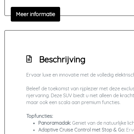
Draadloze telefoonlader
Meer informatie
Elektronisch stabiliteits programma
Geluidsimulator
Hemelbekleding donker
Hoofd airbag(s) achter
Beschrijving
Hoofd airbag(s) voor
Keyless start
Ervaar luxe en innovatie met de volledig elektri
Kruisend verkeer detectie
M aerodynamica
Beleef de toekomst van rijplezier met deze exc
rijervaring. Deze SUV biedt u niet alleen de kra
Oplaadmogelijkheid
maar ook een scala aan premium functies.
Passagiersairbag
Topfuncties:
Rijstrooksensor met correctie
Panoramadak:
Geniet van de natuurlijke li
Sfeerverlichting
Adaptive Cruise Control met Stop & Go:
Erv