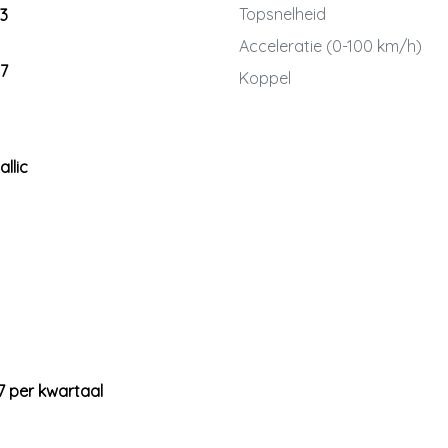
Topsnelheid
3
Acceleratie (0-100 km/h)
7
Koppel
llic
7 per kwartaal