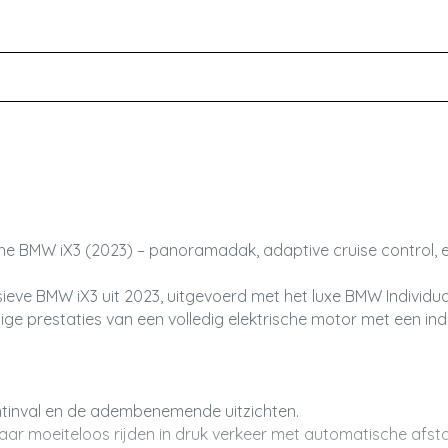
Led dagrijverlichting
Led koplampen
Lichtmetalen velgen 19"
Metaalkleur
Parkeer assistent
Parkeersensor voor en achter
Ruitensproeiers/wisserbladen verwarmbaar
sche BMW iX3 (2023) – panoramadak, adaptive cruise control, e
lusieve BMW iX3 uit 2023, uitgevoerd met het luxe BMW Indiv
chtige prestaties van een volledig elektrische motor met een
chtinval en de adembenemende uitzichten.
aar moeiteloos rijden in druk verkeer met automatische afst