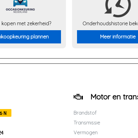
 kopen met zekerheid?
Onderhouds
historie be
koopkeuring plannen
Meer informatie
Motor en tran
Brandstof
6N
Transmissie
Vermogen
24