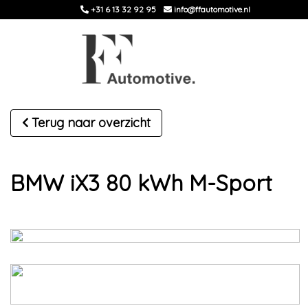
+31 6 13 32 92 95
info@ffautomotive.nl
Terug naar overzicht
BMW iX3 80 kWh M-Sport