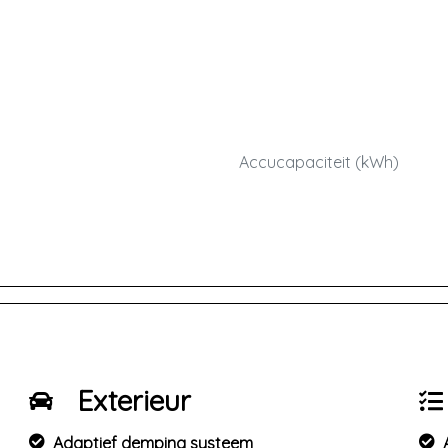
Accucapaciteit (kWh)
Exterieur
Adaptief demping systeem