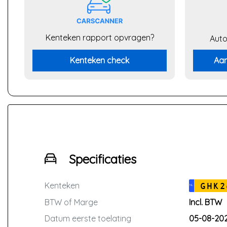
Kenteken rapport opvragen?
Auto
Kenteken check
Aan
Specificaties
Kenteken
GHK2
NL
BTW of Marge
Incl. BTW
Datum eerste toelating
05-08-20